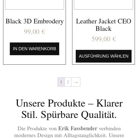
Black 3D Embrodery
Leather Jacket CEO
Black
99,00
€
599,00
€
IN DEN WARENKORB
AUSFÜHRUNG WÄHLEN
1
2
→
Unsere Produkte – Klarer
Stil. Spürbare Qualität.
Erik Fassbender
Die Produkte von
verbinden
modernes Design mit Alltagstauglichkeit. Unsere