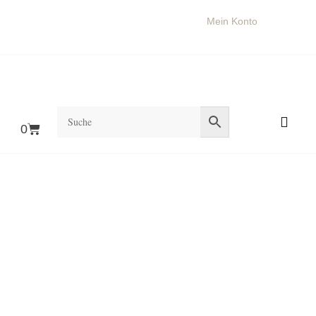
Login
Mein Konto
0
Willkommen im offiziellen Shop von
Erik Fassbender
.